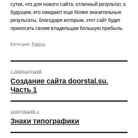
сутки, что для нового сайта, отличный результат, а
будущем, его ожидают еще более значительные
результаты, благодаря которым, этот сайт будет
приносить своим владельцам большую прибыль.
Категория:
Рубрики
Работа
Навигация
по
« предыдущий
записям
Предыдущая
Создание сайта doorstal.su.
запись:
Часть 1
следующий »
Следующая
Знаки типографики
запись: