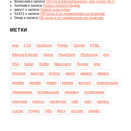
Вячеслав
к записи
Отступ в Internet Explorer, под тегом <hr />
Аноним
к записи
Поиск стихов в Яндекс
август
к записи
Новый знак рубля
54321
к записи
QR-коды и их применение на практике
Deep
к записи
QR-коды и их применение на практике
МЕТКИ
ajax
CSS
Facebook
Firefox
Google
HTML
Internet Explorer
Opera
PageRank
Photoshop
php
RSS
Safari
Twitter
Вконтакте
Яндекс
блог
браузер
верстка
группа
двери
движок
движок
дизайн
дизайн
домен
иконка
контент
локализация
обновление
оптимизация
перевод
полиграфия
праздник
работа
раскрутка
сайт
сайт
скачать
статьи
студия
тИЦ
фото
хостинг
шрифт