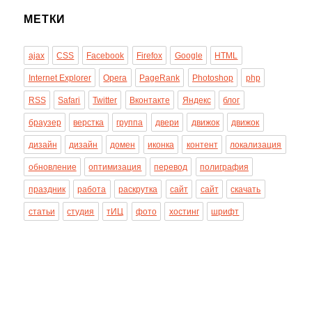
МЕТКИ
ajax
CSS
Facebook
Firefox
Google
HTML
Internet Explorer
Opera
PageRank
Photoshop
php
RSS
Safari
Twitter
Вконтакте
Яндекс
блог
браузер
верстка
группа
двери
движок
движок
дизайн
дизайн
домен
иконка
контент
локализация
обновление
оптимизация
перевод
полиграфия
праздник
работа
раскрутка
сайт
сайт
скачать
статьи
студия
тИЦ
фото
хостинг
шрифт