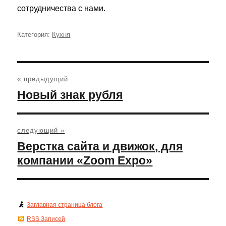
сотрудничества с нами.
Категория:
Рубрики
Кухня
Навигация
по
« предыдущий
записям
Предыдущая
Новый знак рубля
запись:
следующий »
Следующая
Верстка сайта и движок, для
запись:
компании «Zoom Expo»
Заглавная страница блога
RSS Записей