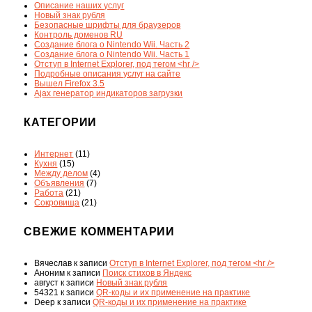
Описание наших услуг
Новый знак рубля
Безопасные шрифты для браузеров
Контроль доменов RU
Создание блога о Nintendo Wii. Часть 2
Создание блога о Nintendo Wii. Часть 1
Отступ в Internet Explorer, под тегом <hr />
Подробные описания услуг на сайте
Вышел Firefox 3.5
Ajax генератор индикаторов загрузки
КАТЕГОРИИ
Интернет
(11)
Кухня
(15)
Между делом
(4)
Объявления
(7)
Работа
(21)
Сокровища
(21)
СВЕЖИЕ КОММЕНТАРИИ
Вячеслав
к записи
Отступ в Internet Explorer, под тегом <hr />
Аноним
к записи
Поиск стихов в Яндекс
август
к записи
Новый знак рубля
54321
к записи
QR-коды и их применение на практике
Deep
к записи
QR-коды и их применение на практике