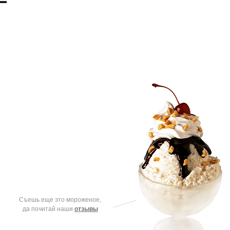
Съешь еще это мороженое,
да почитай наши
отзывы