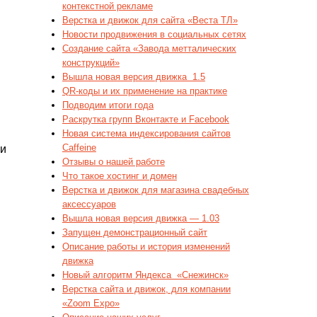
контекстной рекламе
Верстка и движок для сайта «Веста ТЛ»
Новости продвижения в социальных сетях
Создание сайта «Завода метталических
конструкций»
Вышла новая версия движка  1.5
QR-коды и их применение на практике
Подводим итоги года
Раскрутка групп Вконтакте и Facebook
Новая система индексирования сайтов
Caffeine
ки
Отзывы о нашей работе
Что такое хостинг и домен
Верстка и движок для магазина свадебных
аксессуаров
Вышла новая версия движка — 1.03
Запущен демонстрационный сайт
Описание работы и история изменений
движка
Новый алгоритм Яндекса  «Снежинск»
Верстка сайта и движок, для компании
«Zoom Expo»