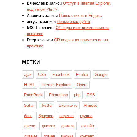
Вячеслав
к записи
Отступ в Internet Explorer,
под тегом <hr />
Аноним
к записи
Поиск стихов в Яндекс
август
к записи
Новый знак рубля
54321
к записи
QR-коды и их применение на
практике
Deep
к записи
QR-коды и их применение на
практике
МЕТКИ
ajax
CSS
Facebook
Firefox
Google
HTML
Internet Explorer
Opera
PageRank
Photoshop
php
RSS
Safari
Twitter
Вконтакте
Яндекс
блог
браузер
верстка
группа
двери
движок
движок
дизайн
дизайн
домен
иконка
контент