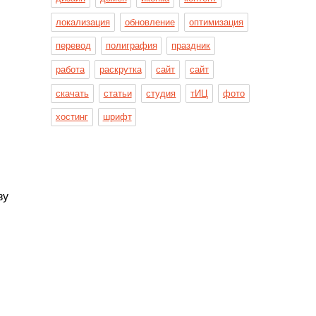
локализация
обновление
оптимизация
перевод
полиграфия
праздник
работа
раскрутка
сайт
сайт
скачать
статьи
студия
тИЦ
фото
хостинг
шрифт
зу