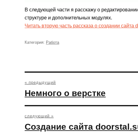
В следующей части я расскажу о редактировани
структуре и дополнительных модулях.
Читать вторую часть рассказа о создании сайта do
Категория:
Рубрики
Работа
Навигация
по
« предыдущий
записям
Предыдущая
Немного о верстке
запись:
следующий »
Следующая
Создание сайта doorstal.s
запись: