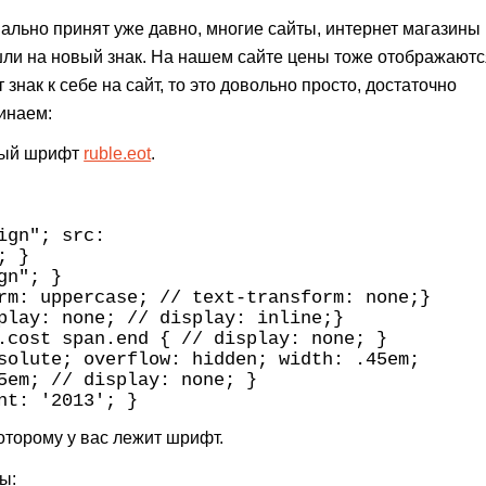
ально принят уже давно, многие сайты, интернет магазины
шли на новый знак. На нашем сайте цены тоже отображаютс
знак к себе на сайт, то это довольно просто, достаточно
чинаем:
ьный шрифт
ruble.eot
.
ign"; src:
; }
gn"; }
rm: uppercase; // text-transform: none;}
play: none; // display: inline;}
.cost span.end { // display: none; }
solute; overflow: hidden; width: .45em;
5em; // display: none; }
nt: '2013'; }
которому у вас лежит шрифт.
ы: