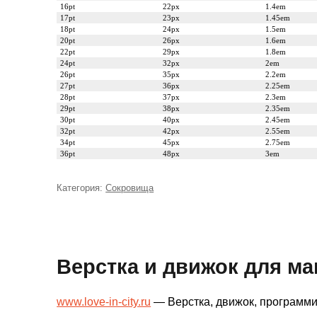
16pt
22px
1.4em
17pt
23px
1.45em
18pt
24px
1.5em
20pt
26px
1.6em
22pt
29px
1.8em
24pt
32px
2em
26pt
35px
2.2em
27pt
36px
2.25em
28pt
37px
2.3em
29pt
38px
2.35em
30pt
40px
2.45em
32pt
42px
2.55em
34pt
45px
2.75em
36pt
48px
3em
Категория:
Рубрики
Сокровища
Верстка и движок для ма
www.love-in-city.ru
— Верстка, движок, программ