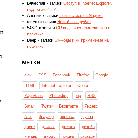
Вячеслав
к записи
Отступ в Internet Explorer,
под тегом <hr />
Аноним
к записи
Поиск стихов в Яндекс
август
к записи
Новый знак рубля
54321
к записи
QR-коды и их применение на
ют
практике
Deep
к записи
QR-коды и их применение на
практике
о
МЕТКИ
ajax
CSS
Facebook
Firefox
Google
.
HTML
Internet Explorer
Opera
PageRank
Photoshop
php
RSS
ы.
Safari
Twitter
Вконтакте
Яндекс
блог
браузер
верстка
группа
двери
движок
движок
дизайн
дизайн
домен
иконка
контент