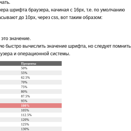
чать.
ера шрифта браузера, начиная с 16px, т.е. по умолчанию
вают до 10px, через css, вот таким образом:
это значение.
 быстро вычислить значение шрифта, но следует помнить
раузера и операционной системы.
Проценты
50%
55%
62.5%
70%
75%
80%
87.5%
95%
100%
105%
112.5%
120%
125%
130%