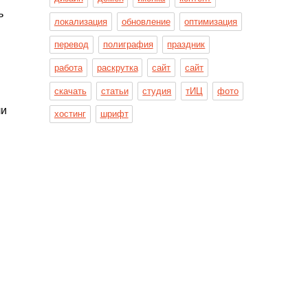
ь
локализация
обновление
оптимизация
перевод
полиграфия
праздник
работа
раскрутка
сайт
сайт
скачать
статьи
студия
тИЦ
фото
ли
хостинг
шрифт