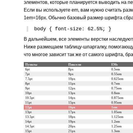
элементов, которые планируется выводить на пе
Если вы используете em, вам нужно считать разм
1em=16px. Обычно базовый размер шрифта сбрасы
body { font-size: 62.5%; }
В дальнейшем, все элементы верстки наследуют 
Ниже размещаем таблицу-шпаргалку, помогающую
что многое зависит так же от самого шрифта, б
Пункты
Пиксели
EMs
6pt
8px
0.5em
7pt
9px
0.55em
7.5pt
10px
0.625em
8pt
11px
0.7em
9pt
12px
0.75em
10pt
13px
0.8em
10.5pt
14px
0.875em
11pt
15px
0.95em
12pt
16px
1em
13pt
17px
1.05em
13.5pt
18px
1.125em
14pt
19px
1.2em
14.5pt
20px
1.25em
15pt
21px
1.3em