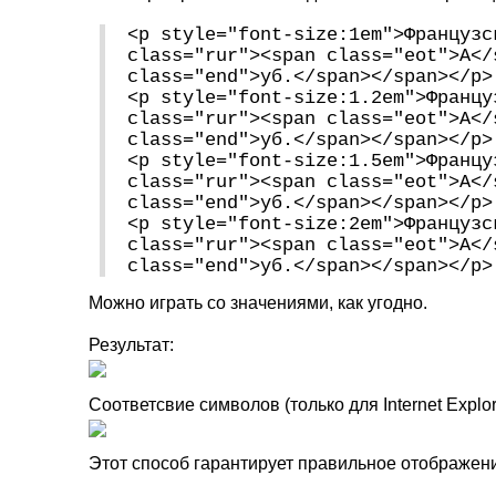
<p style="font-size:1em">Французс
class="rur"><span class="eot">A</
class="end">уб.</span></span></p>
<p style="font-size:1.2em">Францу
class="rur"><span class="eot">A</
class="end">уб.</span></span></p>
<p style="font-size:1.5em">Францу
class="rur"><span class="eot">A</
class="end">уб.</span></span></p>
<p style="font-size:2em">Французс
class="rur"><span class="eot">A</
class="end">уб.</span></span></p>
Можно играть со значениями, как угодно.
Результат:
Соответсвие символов (только для Internet Explor
Этот способ гарантирует правильное отображени