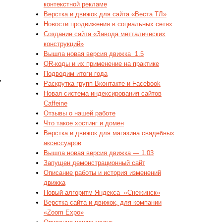
контекстной рекламе
Верстка и движок для сайта «Веста ТЛ»
Новости продвижения в социальных сетях
Создание сайта «Завода метталических
конструкций»
Вышла новая версия движка  1.5
QR-коды и их применение на практике
Подводим итоги года
,
Раскрутка групп Вконтакте и Facebook
Новая система индексирования сайтов
Caffeine
Отзывы о нашей работе
Что такое хостинг и домен
Верстка и движок для магазина свадебных
аксессуаров
Вышла новая версия движка — 1.03
Запущен демонстрационный сайт
Описание работы и история изменений
движка
Новый алгоритм Яндекса  «Снежинск»
Верстка сайта и движок, для компании
«Zoom Expo»