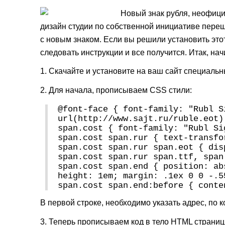
Новый знак рубля, неофици
дизайн студии по собственной инициативе пере
с новым знаком. Если вы решили установить этот 
следовать инструкции и все получится. Итак, на
1. Скачайте и установите на ваш сайт специал
2. Для начала, прописываем CSS стили:
@font-face { font-family: "Rubl S
url(http://www.sajt.ru/ruble.eot)
span.cost { font-family: "Rubl Si
span.cost span.rur { text-transfo
span.cost span.rur span.eot { dis
span.cost span.rur span.ttf, span
span.cost span.end { position: ab
height: 1em; margin: .1ex 0 0 -.5
span.cost span.end:before { conte
В первой строке, необходимо указать адрес, по 
3. Теперь прописываем код в тело HTML страниц