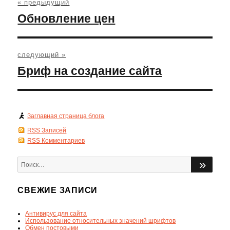
по
« предыдущий
записям
Предыдущая
Обновление цен
запись:
следующий »
Следующая
Бриф на создание сайта
запись:
Заглавная страница блога
RSS Записей
RSS Комментариев
Искать:
ПОИ
СВЕЖИЕ ЗАПИСИ
Антивирус для сайта
Использование относительных значений шрифтов
Обмен постовыми