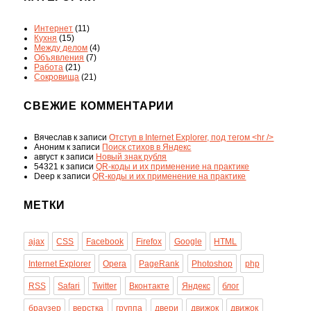
Интернет
(11)
Кухня
(15)
Между делом
(4)
Объявления
(7)
Работа
(21)
Сокровища
(21)
СВЕЖИЕ КОММЕНТАРИИ
Вячеслав
к записи
Отступ в Internet Explorer, под тегом <hr />
Аноним
к записи
Поиск стихов в Яндекс
август
к записи
Новый знак рубля
54321
к записи
QR-коды и их применение на практике
Deep
к записи
QR-коды и их применение на практике
МЕТКИ
ajax
CSS
Facebook
Firefox
Google
HTML
Internet Explorer
Opera
PageRank
Photoshop
php
RSS
Safari
Twitter
Вконтакте
Яндекс
блог
браузер
верстка
группа
двери
движок
движок