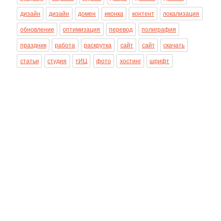
дизайн
дизайн
домен
иконка
контент
локализация
обновление
оптимизация
перевод
полиграфия
праздник
работа
раскрутка
сайт
сайт
скачать
статьи
студия
тИЦ
фото
хостинг
шрифт