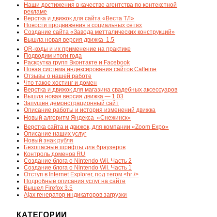
Наши достижения в качестве агентства по контекстной
рекламе
Верстка и движок для сайта «Веста ТЛ»
Новости продвижения в социальных сетях
Создание сайта «Завода метталических конструкций»
Вышла новая версия движка  1.5
QR-коды и их применение на практике
Подводим итоги года
Раскрутка групп Вконтакте и Facebook
Новая система индексирования сайтов Caffeine
Отзывы о нашей работе
Что такое хостинг и домен
Верстка и движок для магазина свадебных аксессуаров
Вышла новая версия движка — 1.03
Запущен демонстрационный сайт
Описание работы и история изменений движка
Новый алгоритм Яндекса  «Снежинск»
Верстка сайта и движок, для компании «Zoom Expo»
Описание наших услуг
Новый знак рубля
Безопасные шрифты для браузеров
Контроль доменов RU
Создание блога о Nintendo Wii. Часть 2
Создание блога о Nintendo Wii. Часть 1
Отступ в Internet Explorer, под тегом <hr />
Подробные описания услуг на сайте
Вышел Firefox 3.5
Ajax генератор индикаторов загрузки
КАТЕГОРИИ