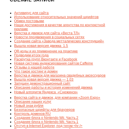
Антивирус для сайта
Использование относительных значений шрифтов
Обмен постовыми
Наши достижения в качестве агентства по контекстной
рекламе
Верстка и движок для сайта «Веста ТЛ»
Новости продвижения в социальных сетях
Создание сайта «Завода метталических конструкций»
Вышла новая версия движка  1.5
QR-коды и их применение на практике
Подводим итоги года
Раскрутка групп Вконтакте и Facebook
Новая система индексирования сайтов Caffeine
Отзывы о нашей работе
Что такое хостинг и домен
Верстка и движок для магазина свадебных аксессуаров
Вышла новая версия движка — 1.03
Запущен демонстрационный сайт
Описание работы и история изменений движка
Новый алгоритм Яндекса  «Снежинск»
Верстка сайта и движок, для компании «Zoom Expo»
Описание наших услуг
Новый знак рубля
Безопасные шрифты для браузеров
Контроль доменов RU
Создание блога о Nintendo Wii. Часть 2
Создание блога о Nintendo Wii. Часть 1
Отступ в Internet Explorer, под тегом <hr />