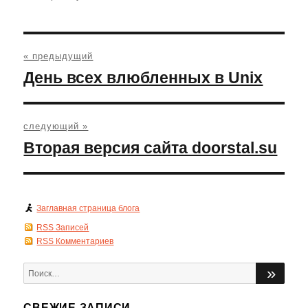
Навигация
по
« предыдущий
записям
Предыдущая
День всех влюбленных в Unix
запись:
следующий »
Следующая
Вторая версия сайта doorstal.su
запись:
Заглавная страница блога
RSS Записей
RSS Комментариев
Искать:
ПОИ
СВЕЖИЕ ЗАПИСИ