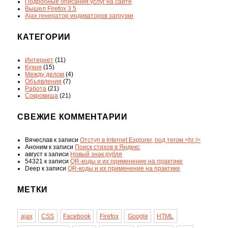
Подробные описания услуг на сайте
Вышел Firefox 3.5
Ajax генератор индикаторов загрузки
КАТЕГОРИИ
Интернет
(11)
Кухня
(15)
Между делом
(4)
Объявления
(7)
Работа
(21)
Сокровища
(21)
СВЕЖИЕ КОММЕНТАРИИ
Вячеслав
к записи
Отступ в Internet Explorer, под тегом <hr />
Аноним
к записи
Поиск стихов в Яндекс
август
к записи
Новый знак рубля
54321
к записи
QR-коды и их применение на практике
Deep
к записи
QR-коды и их применение на практике
МЕТКИ
ajax
CSS
Facebook
Firefox
Google
HTML