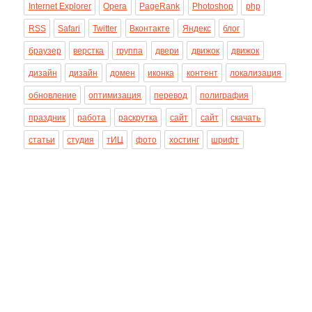
Internet Explorer
Opera
PageRank
Photoshop
php
RSS
Safari
Twitter
Вконтакте
Яндекс
блог
браузер
верстка
группа
двери
движок
движок
дизайн
дизайн
домен
иконка
контент
локализация
обновление
оптимизация
перевод
полиграфия
праздник
работа
раскрутка
сайт
сайт
скачать
статьи
студия
тИЦ
фото
хостинг
шрифт