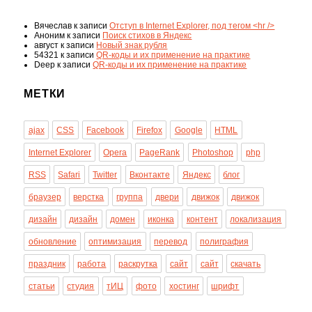
Вячеслав
к записи
Отступ в Internet Explorer, под тегом <hr />
Аноним
к записи
Поиск стихов в Яндекс
август
к записи
Новый знак рубля
54321
к записи
QR-коды и их применение на практике
Deep
к записи
QR-коды и их применение на практике
МЕТКИ
ajax
CSS
Facebook
Firefox
Google
HTML
Internet Explorer
Opera
PageRank
Photoshop
php
RSS
Safari
Twitter
Вконтакте
Яндекс
блог
браузер
верстка
группа
двери
движок
движок
дизайн
дизайн
домен
иконка
контент
локализация
обновление
оптимизация
перевод
полиграфия
праздник
работа
раскрутка
сайт
сайт
скачать
статьи
студия
тИЦ
фото
хостинг
шрифт