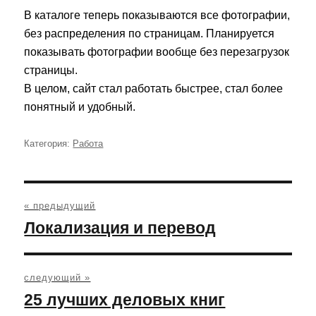
В каталоге теперь показываются все фотографии,
без распределения по страницам. Планируется
показывать фотографии вообще без перезагрузок
страницы.
В целом, сайт стал работать быстрее, стал более
понятный и удобный.
Категория:
Рубрики
Работа
Навигация
по
« предыдущий
записям
Предыдущая
Локализация и перевод
запись:
следующий »
Следующая
25 лучших деловых книг
запись: